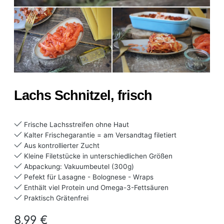
Lachs Schnitzel, frisch
Frische Lachsstreifen ohne Haut
Kalter Frischegarantie = am Versandtag filetiert
Aus kontrollierter Zucht
Kleine Filetstücke in unterschiedlichen Größen
Abpackung: Vakuumbeutel (300g)
Pefekt für Lasagne - Bolognese - Wraps
Enthält viel Protein und Omega-3-Fettsäuren
Praktisch Grätenfrei
Regulärer Preis:
8,99 €