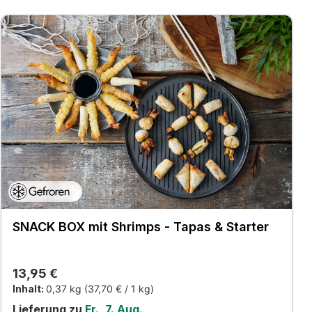
SNACK BOX mit Shrimps - Tapas & Starter
Regulärer Preis:
13,95 €
Inhalt:
0,37 kg
(37,70 € / 1 kg)
Lieferung zu
Fr., 7. Aug.