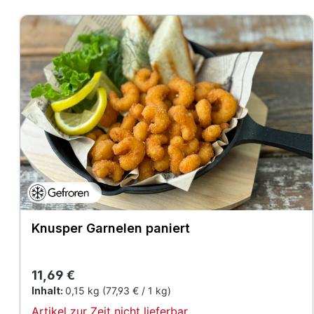
Knusper Garnelen paniert
Regulärer Preis:
11,69 €
Inhalt:
0,15 kg
(77,93 € / 1 kg)
Artikel zur Zeit nicht lieferbar