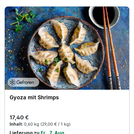
Gyoza mit Shrimps
Regulärer Preis:
17,40 €
Inhalt:
0,60 kg
(29,00 € / 1 kg)
Lieferung zu
Fr., 7. Aug.