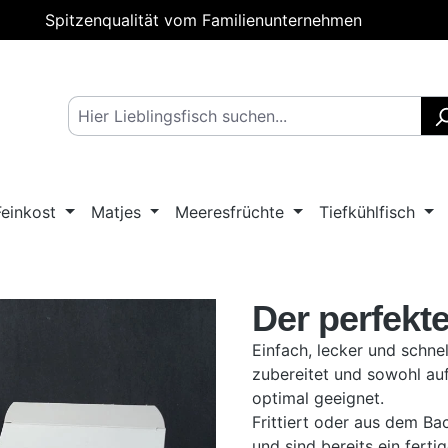
Spitzenqualität vom Familienunternehmen
Feinkost
Matjes
Meeresfrüchte
Tiefkühlfisch
Der perfekt
Einfach, lecker und schne
zubereitet und sowohl auf
optimal geeignet.
Frittiert
oder aus dem Back
und sind bereits ein fert