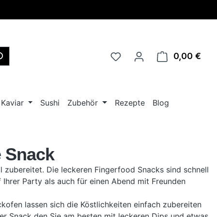
0,00 €
Ware
Kaviar
Sushi
Zubehör
Rezepte
Blog
e Snack
ll zubereitet. Die leckeren Fingerfood Snacks sind schnell
 Ihrer Party als auch für einen Abend mit Freunden
ofen lassen sich die Köstlichkeiten einfach zubereiten
iger Snack den Sie am
besten
mit leckeren Dips und etwas