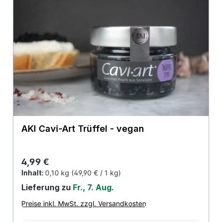
AKI Cavi-Art Trüffel - vegan
Regulärer Preis:
4,99 €
Inhalt:
0,10 kg
(49,90 € / 1 kg)
Lieferung zu
Fr., 7. Aug.
Preise inkl. MwSt. zzgl. Versandkosten