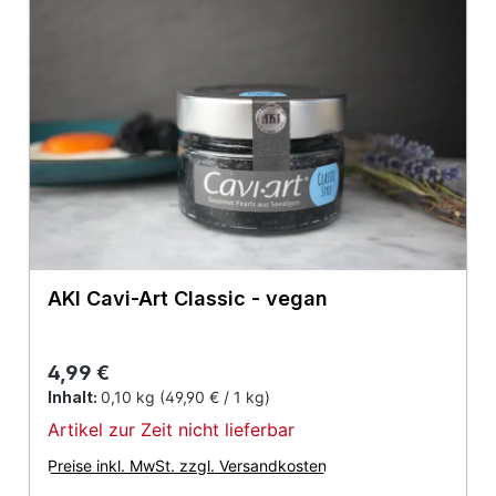
AKI Cavi-Art Classic - vegan
Regulärer Preis:
4,99 €
Inhalt:
0,10 kg
(49,90 € / 1 kg)
Artikel zur Zeit nicht lieferbar
Preise inkl. MwSt. zzgl. Versandkosten