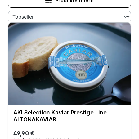
Produkte filtern
AKI Selection Kaviar Prestige Line
ALTONAKAVIAR
Regulärer Preis:
49,90 €