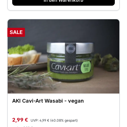
SALE
AKI Cavi-Art Wasabi - vegan
Regulärer Preis:
Verkaufspreis:
2,99 €
UVP:
4,99 €
(40.08% gespart)