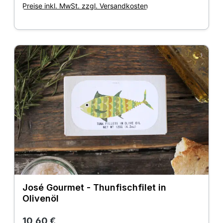
Preise inkl. MwSt. zzgl. Versandkosten
José Gourmet - Thunfischfilet in
Olivenöl
Regulärer Preis:
10,60 €