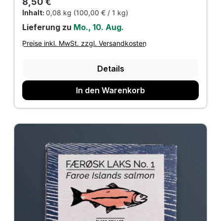
Regulärer Preis:
8,50 €
Inhalt:
0,08 kg
(100,00 € / 1 kg)
Lieferung zu
Mo., 10. Aug.
Preise inkl. MwSt. zzgl. Versandkosten
Details
In den Warenkorb