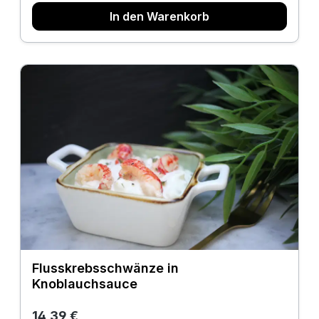
In den Warenkorb
Flusskrebsschwänze in
Knoblauchsauce
Regulärer Preis:
14,39 €