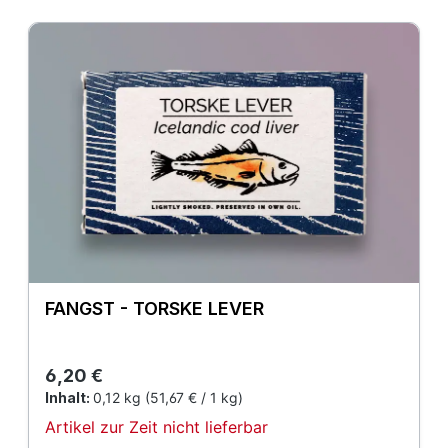
FANGST - TORSKE LEVER
Regulärer Preis:
6,20 €
Inhalt:
0,12 kg
(51,67 € / 1 kg)
Artikel zur Zeit nicht lieferbar