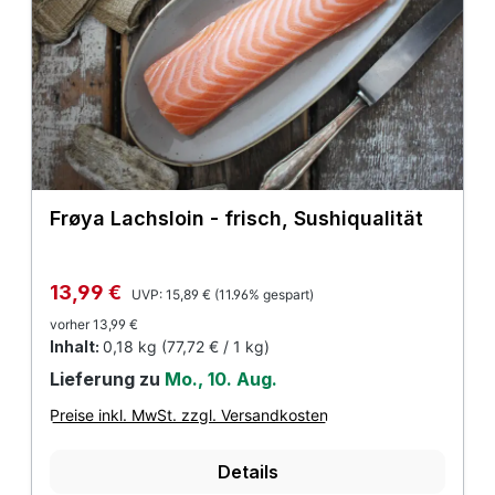
Frøya Lachsloin - frisch, Sushiqualität
Regulärer Preis:
Verkaufspreis:
13,99 €
UVP:
15,89 €
(11.96% gespart)
vorher 13,99 €
Inhalt:
0,18 kg
(77,72 € / 1 kg)
Lieferung zu
Mo., 10. Aug.
Preise inkl. MwSt. zzgl. Versandkosten
Details