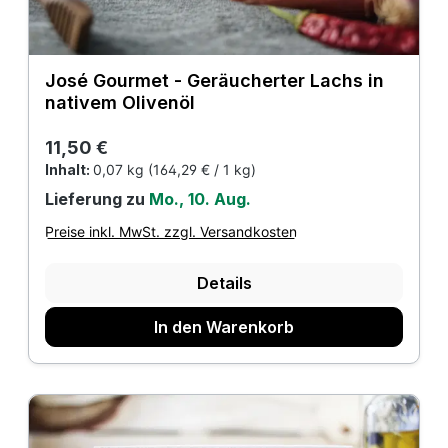
José Gourmet - Geräucherter Lachs in
nativem Olivenöl
Regulärer Preis:
11,50 €
Inhalt:
0,07 kg
(164,29 € / 1 kg)
Lieferung zu
Mo., 10. Aug.
Preise inkl. MwSt. zzgl. Versandkosten
Details
In den Warenkorb