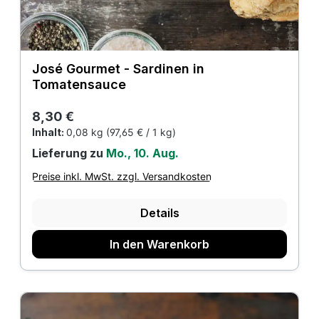
José Gourmet - Sardinen in
Tomatensauce
Regulärer Preis:
8,30 €
Inhalt:
0,08 kg
(97,65 € / 1 kg)
Lieferung zu
Mo., 10. Aug.
Preise inkl. MwSt. zzgl. Versandkosten
Details
In den Warenkorb