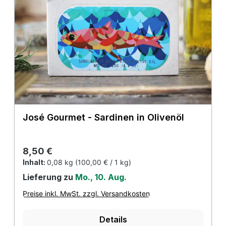
José Gourmet - Sardinen in Olivenöl
Regulärer Preis:
8,50 €
Inhalt:
0,08 kg
(100,00 € / 1 kg)
Lieferung zu
Mo., 10. Aug.
Preise inkl. MwSt. zzgl. Versandkosten
Details