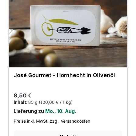
José Gourmet - Hornhecht in Olivenöl
Regulärer Preis:
8,50 €
Inhalt:
85 g
(100,00 € / 1 kg)
Lieferung zu
Mo., 10. Aug.
Preise inkl. MwSt. zzgl. Versandkosten