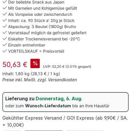
Der beliebte Snack aus Japan
Mit Garnelen und Kohlgemüse gefüllt
Als Vorspeise oder zwischendurch
Inhalt: ca. 90 Stück a' 20g je Stück
Abpackung: 3 Beutel (1800g) Brutto
Vorratskauf möglich da gefrostet geliefert
Eiskalter Trockeneisversand bei -20°C
Einzeln entnehmbar
VORTEILSKAUF = Preisvorteil
Verkaufspreis:
%
50,63 €
Regulärer Preis:
UVP:
52,20 €
(3.01% gespart)
Inhalt:
1,80 kg
(28,13 € / 1 kg)
Preise inkl. MwSt. zzgl. Versandkosten
Lieferung zu
Donnerstag, 6. Aug.
oder zum
Wunsch-Lieferdatum
bis an Ihre Haustür
Gekühlter Express Versand / GO! Express (ab 9,90€ / SA.
+ 10,00€)