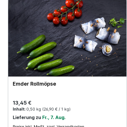
Emder Rollmöpse
Regulärer Preis:
13,45 €
Inhalt:
0,50 kg
(26,90 € / 1 kg)
Lieferung zu
Fr., 7. Aug.
Preise inkl. MwSt. zzgl. Versandkosten