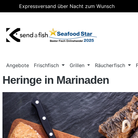
Expressversand über Nacht zum Wunsch
m Hauptinhalt springen
Zur Suche springen
Zur Hauptnavigation springen
Lieferdatum
Angebote
Frischfisch
Grillen
Räucherfisch
Heringe in Marinaden