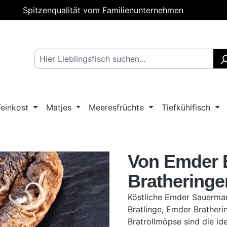
Spitzenqualität vom Familienunternehmen
Feinkost
Matjes
Meeresfrüchte
Tiefkühlfisch
Von Emder B
Bratheringe
Köstliche Emder Sauerma
Bratlinge, Emder Brather
Bratrollmöpse sind die ide