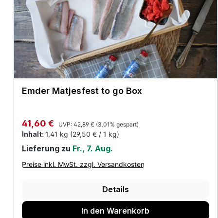
Emder Matjesfest to go Box
Regulärer Preis:
Verkaufspreis:
41,60 €
UVP:
42,89 €
(3.01% gespart)
Inhalt:
1,41 kg
(29,50 € / 1 kg)
Lieferung zu
Fr., 7. Aug.
Preise inkl. MwSt. zzgl. Versandkosten
Details
In den Warenkorb