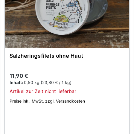
Salzheringsfilets ohne Haut
Regulärer Preis:
11,90 €
Inhalt:
0,50 kg
(23,80 € / 1 kg)
Artikel zur Zeit nicht lieferbar
Preise inkl. MwSt. zzgl. Versandkosten