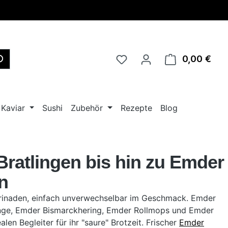
0,00 €
Ware
Kaviar
Sushi
Zubehör
Rezepte
Blog
ratlingen bis hin zu Emder
n
rinaden, einfach unverwechselbar im Geschmack. Emder
inge, Emder Bismarckhering, Emder Rollmops und Emder
alen Begleiter für ihr "saure" Brotzeit. Frischer
Emder