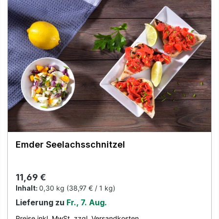
Emder Seelachsschnitzel
Regulärer Preis:
11,69 €
Inhalt:
0,30 kg
(38,97 € / 1 kg)
Lieferung zu
Fr., 7. Aug.
Preise inkl. MwSt. zzgl. Versandkosten