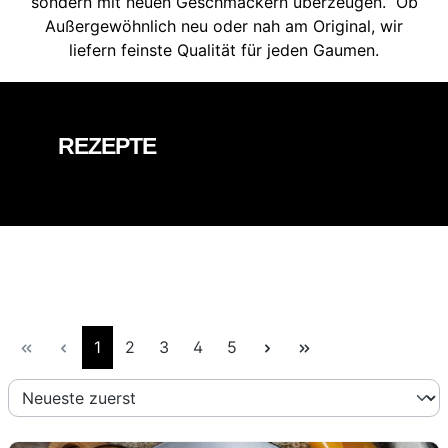
sondern mit neuen Geschmäckern überzeugen. Ob
Außergewöhnlich neu oder nah am Original, wir
liefern feinste Qualität für jeden Gaumen.
REZEPTE
Seite
Seite
Seite
Seite
Seite
1
2
3
4
5