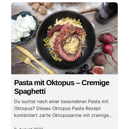
Pasta mit Oktopus – Cremige
Spaghetti
Du suchst nach einer besonderen Pasta mit
Oktopus? Dieses Oktopus Pasta Rezept
kombiniert zarte Oktopusarme mit cremigen
Spaghetti und ist in nur 30 Minuten zubereitet
– perfekt für ein mediterranes Highlight