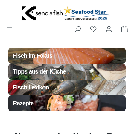
Zum Hauptinhalt springen
Wa
Fisch im Fokus
Tipps aus der Küche
Fisch Lexikon
Rezepte