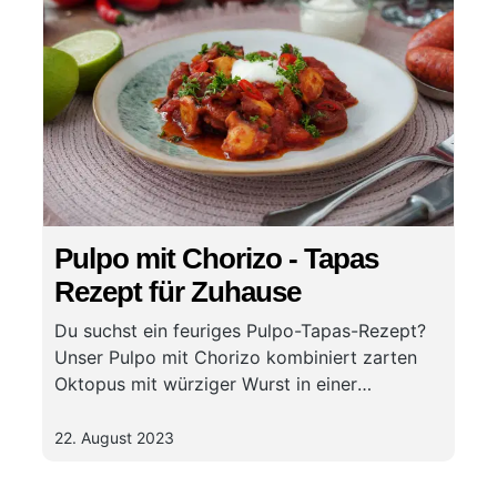
Pulpo mit Chorizo - Tapas
Rezept für Zuhause
Du suchst ein feuriges Pulpo-Tapas-Rezept?
Unser Pulpo mit Chorizo kombiniert zarten
Oktopus mit würziger Wurst in einer
aromatischen Tomatensauce. Dieses einfache
Rezept für Pulpo Chorizo bringt spanisches
22. August 2023
Flair direkt in deine Küche!