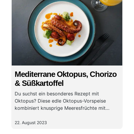
Mediterrane Oktopus, Chorizo
& Süßkartoffel
Du suchst ein besonderes Rezept mit
Oktopus? Diese edle Oktopus-Vorspeise
kombiniert knusprige Meeresfrüchte mit
würziger Chorizo und feinem Püree. Entdecke
dieses einfache Oktopus-Rezept, das
22. August 2023
garantiert für Urlaubsgefühle auf dem Teller