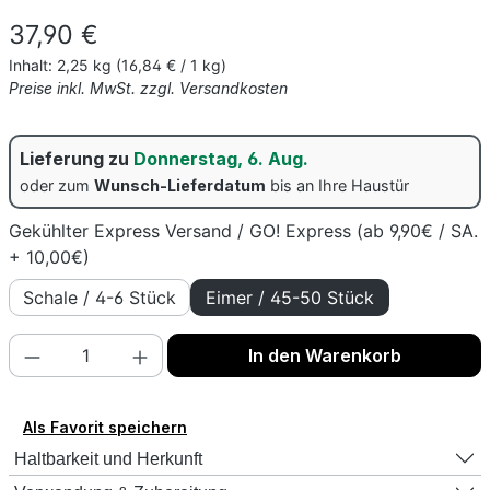
Regulärer Preis:
37,90 €
Inhalt:
2,25 kg
(16,84 € / 1 kg)
Preise inkl. MwSt. zzgl. Versandkosten
Lieferung zu
Donnerstag, 6. Aug.
oder zum
Wunsch-Lieferdatum
bis an Ihre Haustür
Gekühlter Express Versand / GO! Express (ab 9,90€ / SA.
+ 10,00€)
Schale / 4-6 Stück
Eimer / 45-50 Stück
Produkt Anzahl: Gib den gewünschten Wert
In den Warenkorb
Als Favorit speichern
Haltbarkeit und Herkunft