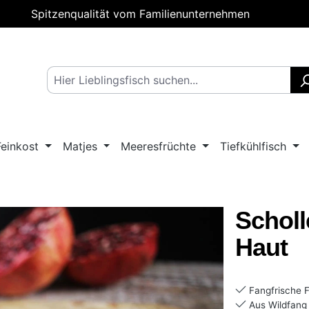
Spitzenqualität vom Familienunternehmen
Feinkost
Matjes
Meeresfrüchte
Tiefkühlfisch
Scholl
Haut
Fangfrische F
Aus Wildfang