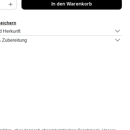
nzahl: Gib den gewünschten Wert ein o
In den Warenkorb
peichern
d Herkunft
 Zubereitung