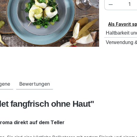
Produkt A
Als Favorit s
Haltbarkeit un
Verwendung &
rgene
Bewertungen
let fangfrisch ohne Haut"
roma direkt auf dem Teller