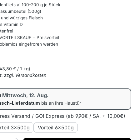
enfilets a' 100-200 g je Stück
akuumbeutel (500g)
 und würziges Fleisch
l Vitamin D
tenfrei
VORTEILSKAUF = Preisvorteil
oblemlos eingefroren werden
s:
43,80 € / 1 kg)
St. zzgl. Versandkosten
u
Mittwoch, 12. Aug.
sch-Lieferdatum
bis an Ihre Haustür
ress Versand / GO! Express (ab 9,90€ / SA. + 10,00€)
rteil 3x500g
Vorteil 6x500g