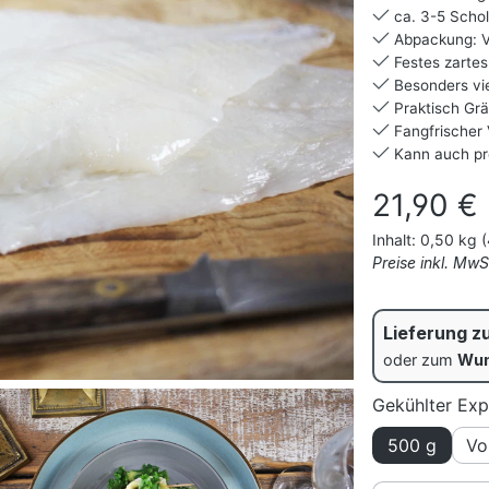
ca. 3-5 Scholl
Abpackung: V
Festes zartes
Besonders vie
Praktisch Grä
Fangfrischer 
Kann auch pr
Regulärer Prei
21,90 €
Inhalt:
0,50 kg
(
Preise inkl. Mw
Lieferung z
oder zum
Wun
Gekühlter Exp
500 g
Vo