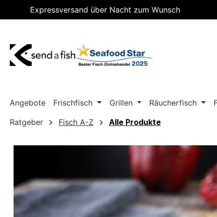
Expressversand über Nacht zum Wunsch
m Hauptinhalt springen
Zur Suche springen
Zur Hauptnavigation springen
Lieferdatum
Angebote
Frischfisch
Grillen
Räucherfisch
Ratgeber
Fisch A-Z
Alle Produkte