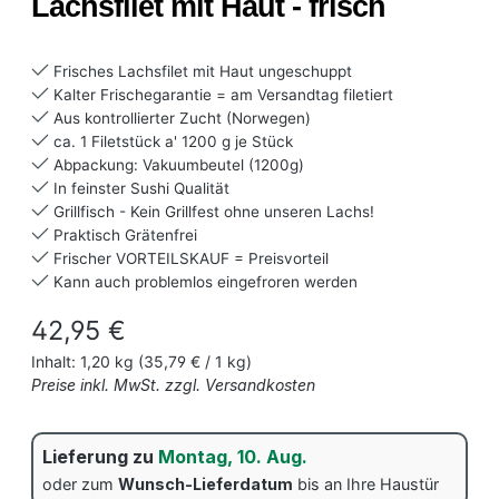
Lachsfilet mit Haut - frisch
Frisches Lachsfilet mit Haut ungeschuppt
Kalter Frischegarantie = am Versandtag filetiert
Aus kontrollierter Zucht (Norwegen)
ca. 1 Filetstück a' 1200 g je Stück
Abpackung: Vakuumbeutel (1200g)
In feinster Sushi Qualität
Grillfisch - Kein Grillfest ohne unseren Lachs!
Praktisch Grätenfrei
Frischer VORTEILSKAUF = Preisvorteil
Kann auch problemlos eingefroren werden
Regulärer Preis:
42,95 €
Inhalt:
1,20 kg
(35,79 € / 1 kg)
Preise inkl. MwSt. zzgl. Versandkosten
Lieferung zu
Montag, 10. Aug.
oder zum
Wunsch-Lieferdatum
bis an Ihre Haustür