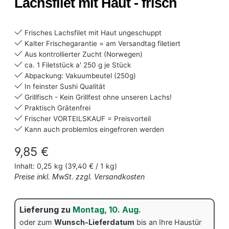
Lachsfilet mit Haut - frisch
Frisches Lachsfilet mit Haut ungeschuppt
Kalter Frischegarantie = am Versandtag filetiert
Aus kontrollierter Zucht (Norwegen)
ca. 1 Filetstück a' 250 g je Stück
Abpackung: Vakuumbeutel (250g)
In feinster Sushi Qualität
Grillfisch - Kein Grillfest ohne unseren Lachs!
Praktisch Grätenfrei
Frischer VORTEILSKAUF = Preisvorteil
Kann auch problemlos eingefroren werden
Regulärer Preis:
9,85 €
Inhalt:
0,25 kg
(39,40 € / 1 kg)
Preise inkl. MwSt. zzgl. Versandkosten
Lieferung zu
Montag, 10. Aug.
oder zum
Wunsch-Lieferdatum
bis an Ihre Haustür