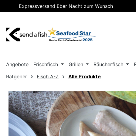
Expressversand über Nacht zum Wunsch
m Hauptinhalt springen
Zur Suche springen
Zur Hauptnavigation springen
Lieferdatum
Angebote
Frischfisch
Grillen
Räucherfisch
Ratgeber
Fisch A-Z
Alle Produkte