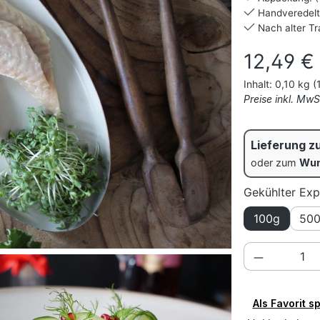
Handveredelt
Nach alter Tr
Regulärer Prei
12,49 €
Inhalt:
0,10 kg
(
Preise inkl. Mw
Lieferung z
oder zum
Wun
Gekühlter Exp
100g
50
Produkt A
Als Favorit s