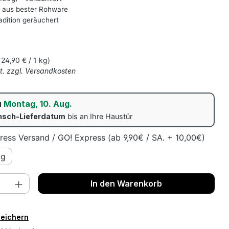
 aus bester Rohware
adition geräuchert
s:
124,90 € / 1 kg)
St. zzgl. Versandkosten
u
Montag, 10. Aug.
sch-Lieferdatum
bis an Ihre Haustür
ress Versand / GO! Express (ab 9,90€ / SA. + 10,00€)
0g
nzahl: Gib den gewünschten Wert ein o
In den Warenkorb
peichern