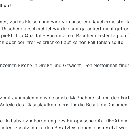
lich!
feines, zartes Fleisch und wird von unserem Räuchermeister t
em Räuchern geschlachtet wurden und garantiert nicht gefro
ßt. Top Qualität - von unserem Räuchermeister täglich fris
oder bei Ihrer Feierlichkeit auf keinen Fall fehlen sollte.
einzelnen Fische in Größe und Gewicht. Den Nettoinhalt find
z mit Jungaalen die wirksamste Maßnahme ist, um den Fort
n Anteile des Glasaalaufkommens für die Besatzmaßnahmen i
r Initiative zur Förderung des Europäischen Aal (IFEA) e.V.
bieten, zusätzlich zu den Besatzleistungen, ausgesetzt we