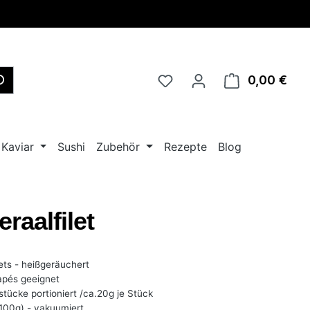
0,00 €
Ware
Kaviar
Sushi
Zubehör
Rezepte
Blog
raalfilet
ets - heißgeräuchert
apés geeignet
tücke portioniert /ca.20g je Stück
100g) - vakuumiert