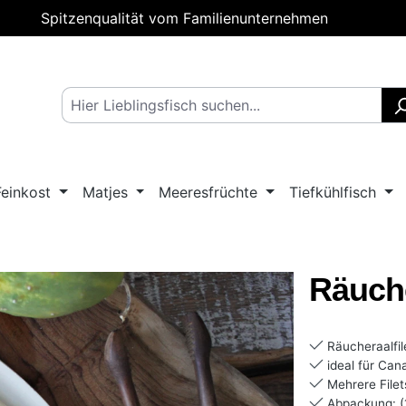
Spitzenqualität vom Familienunternehmen
Feinkost
Matjes
Meeresfrüchte
Tiefkühlfisch
Räuche
Räucheraalfil
ideal für Can
Mehrere Filets
Abpackung: (