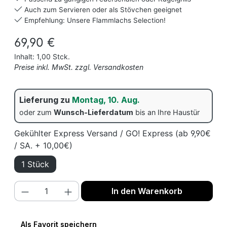
Auch zum Servieren oder als Stövchen geeignet
Empfehlung: Unsere Flammlachs Selection!
Regulärer Preis:
69,90 €
Inhalt:
1,00 Stck.
Preise inkl. MwSt. zzgl. Versandkosten
Lieferung zu
Montag, 10. Aug.
oder zum
Wunsch-Lieferdatum
bis an Ihre Haustür
Gekühlter Express Versand / GO! Express (ab 9,90€
/ SA. + 10,00€)
1 Stück
Produkt Anzahl: Gib den gewünschten We
In den Warenkorb
Als Favorit speichern