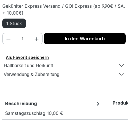
Gekühlter Express Versand / GO! Express (ab 9,90€ / SA.
+ 10,00€)
1 Stück
Produkt Anzahl: Gib den gewünschten Wert
In den Warenkorb
Als Favorit speichern
Haltbarkeit und Herkunft
Verwendung & Zubereitung
Produk
Beschreibung
Samstagszuschlag 10,00 €