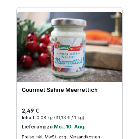
Gourmet Sahne Meerrettich
Regulärer Preis:
2,49 €
Inhalt:
0,08 kg
(31,13 € / 1 kg)
Lieferung zu
Mo., 10. Aug.
Preise inkl. MwSt. zzgl. Versandkosten