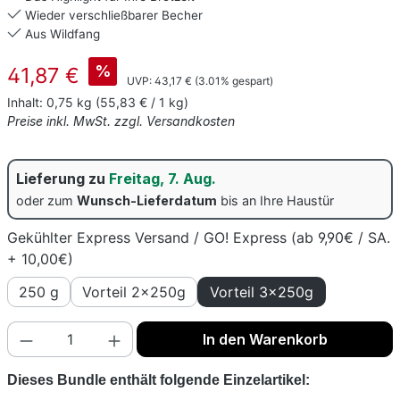
Wieder verschließbarer Becher
Aus Wildfang
Verkaufspreis:
%
41,87 €
Regulärer Preis:
UVP:
43,17 €
(3.01% gespart)
Inhalt:
0,75 kg
(55,83 € / 1 kg)
Preise inkl. MwSt. zzgl. Versandkosten
Lieferung zu
Freitag, 7. Aug.
oder zum
Wunsch-Lieferdatum
bis an Ihre Haustür
Gekühlter Express Versand / GO! Express (ab 9,90€ / SA.
+ 10,00€)
250 g
Vorteil 2x250g
Vorteil 3x250g
Produkt Anzahl: Gib den gewünschten Wert
In den Warenkorb
Dieses Bundle enthält folgende Einzelartikel: