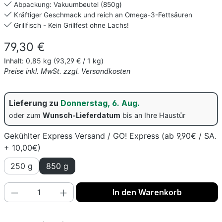
Abpackung: Vakuumbeutel (850g)
Kräftiger Geschmack und reich an Omega-3-Fettsäuren
Grillfisch - Kein Grillfest ohne Lachs!
Regulärer Preis:
79,30 €
Inhalt:
0,85 kg
(93,29 € / 1 kg)
Preise inkl. MwSt. zzgl. Versandkosten
Lieferung zu
Donnerstag, 6. Aug.
oder zum
Wunsch-Lieferdatum
bis an Ihre Haustür
Gekühlter Express Versand / GO! Express (ab 9,90€ / SA.
+ 10,00€)
250 g
850 g
Produkt Anzahl: Gib den gewünschten Wert
In den Warenkorb