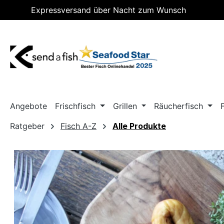
Expressversand über Nacht zum Wunsch
m Hauptinhalt springen
Zur Suche springen
Zur Hauptnavigation springen
Lieferdatum
Angebote
Frischfisch
Grillen
Räucherfisch
Ratgeber
Fisch A-Z
Alle Produkte