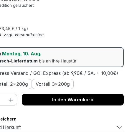
adition geräuchert
s:
73,45 € / 1 kg)
St. zzgl. Versandkosten
u
Montag, 10. Aug.
sch-Lieferdatum
bis an Ihre Haustür
ress Versand / GO! Express (ab 9,90€ / SA. + 10,00€)
rteil 2x200g
Vorteil 3x200g
nzahl: Gib den gewünschten Wert ein o
In den Warenkorb
peichern
d Herkunft