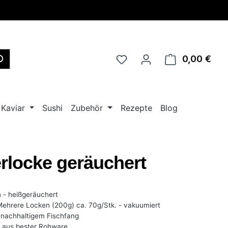
0,00 €
Ware
Kaviar
Sushi
Zubehör
Rezepte
Blog
erlocke geräuchert
n - heißgeräuchert
hrere Locken (200g) ca. 70g/Stk. - vakuumiert
nachhaltigem Fischfang
 aus bester Rohware