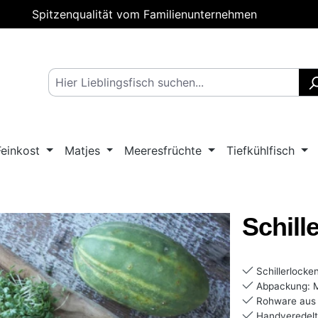
Spitzenqualität vom Familienunternehmen
Feinkost
Matjes
Meeresfrüchte
Tiefkühlfisch
Schill
Schillerlocke
Abpackung: Me
Rohware aus 
Handveredelt