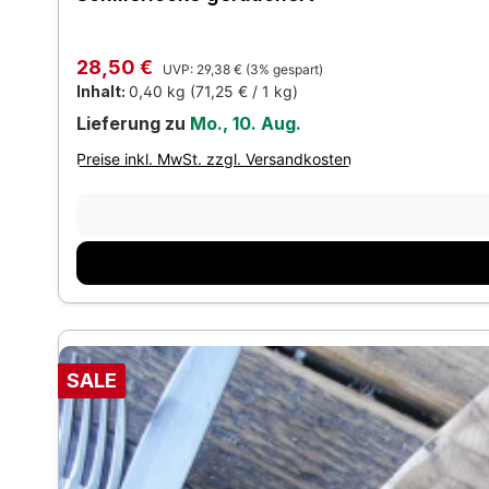
Regulärer Preis:
Verkaufspreis:
28,50 €
UVP:
29,38 €
(3% gespart)
Inhalt:
0,40 kg
(71,25 € / 1 kg)
Lieferung zu
Mo., 10. Aug.
Preise inkl. MwSt. zzgl. Versandkosten
SALE