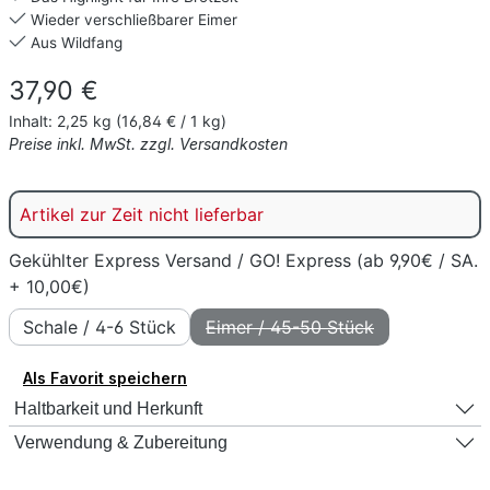
Wieder verschließbarer Eimer
Aus Wildfang
Regulärer Preis:
37,90 €
Inhalt:
2,25 kg
(16,84 € / 1 kg)
Preise inkl. MwSt. zzgl. Versandkosten
Artikel zur Zeit nicht lieferbar
Gekühlter Express Versand / GO! Express (ab 9,90€ / SA.
+ 10,00€)
Schale / 4-6 Stück
Eimer / 45-50 Stück
(Diese Option ist zurzeit nic
Als Favorit speichern
Haltbarkeit und Herkunft
Verwendung & Zubereitung