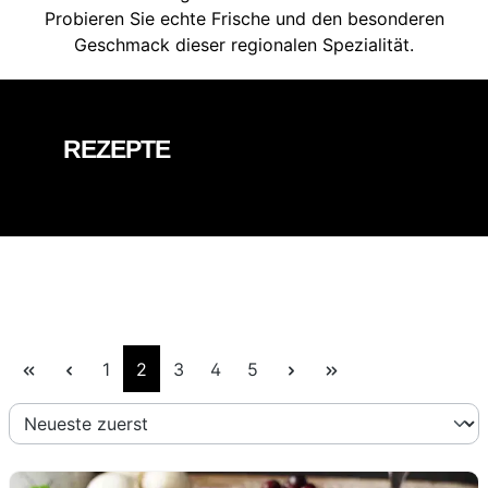
Probieren Sie echte Frische und den besonderen
Geschmack dieser regionalen Spezialität.
REZEPTE
Seite
Seite
Seite
Seite
Seite
1
2
3
4
5