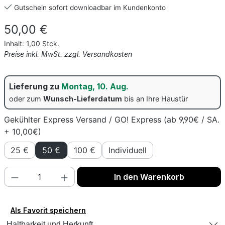
Gutschein sofort downloadbar im Kundenkonto
Regulärer Preis:
50,00 €
Inhalt:
1,00 Stck.
Preise inkl. MwSt. zzgl. Versandkosten
Lieferung zu
Montag, 10. Aug.
oder zum
Wunsch-Lieferdatum
bis an Ihre Haustür
Gekühlter Express Versand / GO! Express (ab 9,90€ / SA.
+ 10,00€)
25 €
50 €
100 €
Individuell
Produkt Anzahl: Gib den gewünschten Wert
In den Warenkorb
Motive
Als Favorit speichern
Haltbarkeit und Herkunft