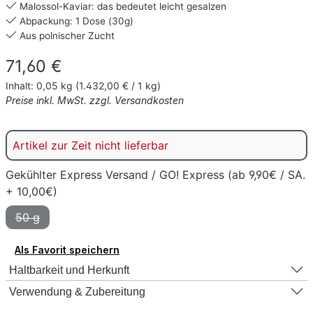
Malossol-Kaviar: das bedeutet leicht gesalzen
Abpackung: 1 Dose (30g)
Aus polnischer Zucht
Regulärer Preis:
71,60 €
Inhalt:
0,05 kg
(1.432,00 € / 1 kg)
Preise inkl. MwSt. zzgl. Versandkosten
Artikel zur Zeit nicht lieferbar
Gekühlter Express Versand / GO! Express (ab 9,90€ / SA.
+ 10,00€)
50 g
(Diese Option ist zurzeit nicht verfügbar.)
Als Favorit speichern
Haltbarkeit und Herkunft
Verwendung & Zubereitung