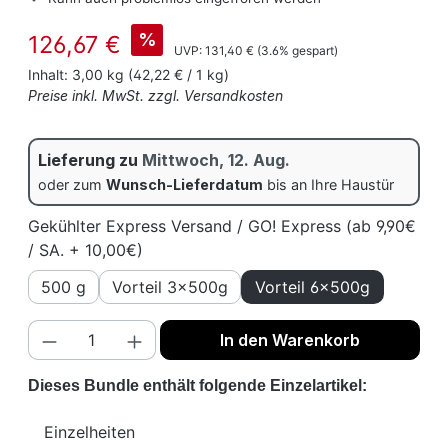
Verkaufspreis:
%
126,67 €
Regulärer Preis:
UVP:
131,40 €
(3.6% gespart)
Inhalt:
3,00 kg
(42,22 € / 1 kg)
Preise inkl. MwSt. zzgl. Versandkosten
Lieferung zu
Mittwoch, 12. Aug.
oder zum
Wunsch-Lieferdatum
bis an Ihre Haustür
Gekühlter Express Versand / GO! Express (ab 9,90€
/ SA. + 10,00€)
500 g
Vorteil 3x500g
Vorteil 6x500g
Produkt Anzahl: Gib den gewünschten We
In den Warenkorb
Dieses Bundle enthält folgende Einzelartikel:
Einzelheiten