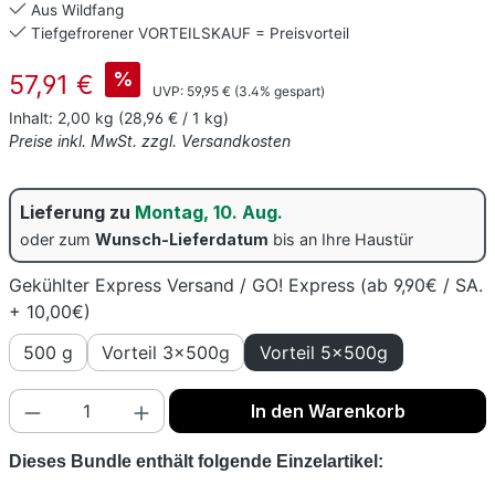
Aus Wildfang
Tiefgefrorener VORTEILSKAUF = Preisvorteil
Verkaufspreis:
%
57,91 €
Regulärer Preis:
UVP:
59,95 €
(3.4% gespart)
Inhalt:
2,00 kg
(28,96 € / 1 kg)
Preise inkl. MwSt. zzgl. Versandkosten
Lieferung zu
Montag, 10. Aug.
oder zum
Wunsch-Lieferdatum
bis an Ihre Haustür
Gekühlter Express Versand / GO! Express (ab 9,90€ / SA.
+ 10,00€)
500 g
Vorteil 3x500g
Vorteil 5x500g
Produkt Anzahl: Gib den gewünschten Wert
In den Warenkorb
Dieses Bundle enthält folgende Einzelartikel: