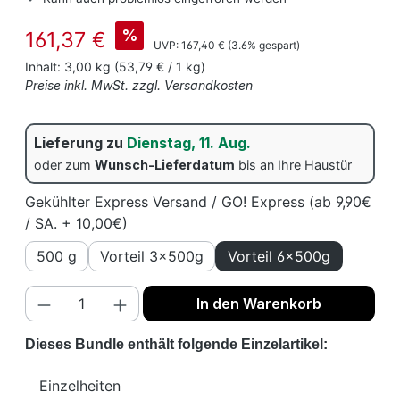
Verkaufspreis:
%
161,37 €
Regulärer Preis:
UVP:
167,40 €
(3.6% gespart)
Inhalt:
3,00 kg
(53,79 € / 1 kg)
Preise inkl. MwSt. zzgl. Versandkosten
Lieferung zu
Dienstag, 11. Aug.
oder zum
Wunsch-Lieferdatum
bis an Ihre Haustür
Gekühlter Express Versand / GO! Express (ab 9,90€
/ SA. + 10,00€)
500 g
Vorteil 3x500g
Vorteil 6x500g
Produkt Anzahl: Gib den gewünschten We
In den Warenkorb
Dieses Bundle enthält folgende Einzelartikel:
Einzelheiten