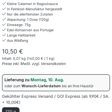
Kleine Calamari in Ragoutsauce
In Feinkost-Manufaktur hergestellt
Nur die allerfeinsten Zutaten
Abpackung: 1 Dose (120g)
Einwaage: 75g
Edel-Konserven aus Portugal
Lange Haltbarkeit
Aus Wildfang
Regulärer Preis:
10,50 €
Inhalt:
0,07 kg
(140,00 € / 1 kg)
Preise inkl. MwSt. zzgl. Versandkosten
Lieferung zu
Montag, 10. Aug.
oder zum
Wunsch-Lieferdatum
bis an Ihre Haustür
Gekühlter Express Versand / GO! Express (ab 9,90€ / SA.
+ 10,00€)
120 g