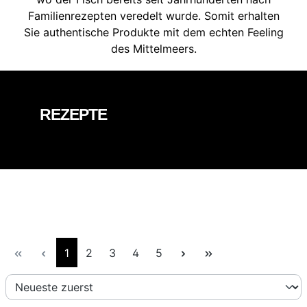
Familienrezepten veredelt wurde. Somit erhalten
Sie authentische Produkte mit dem echten Feeling
des Mittelmeers.
REZEPTE
Seite
Seite
Seite
Seite
Seite
1
2
3
4
5