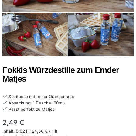
Fokkis Würzdestille zum Emder
Matjes
Spirituose mit feiner Orangennote
Abpackung: 1 Flasche (20ml)
Passt perfekt zu Matjes
Regulärer Preis:
2,49 €
Inhalt:
0,02 l
(124,50 € / 1 l)