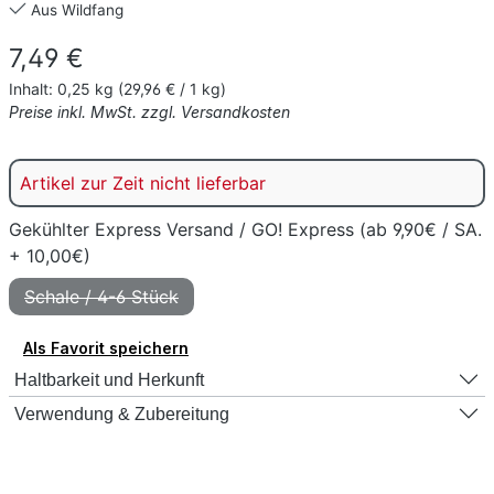
Aus Wildfang
Regulärer Preis:
7,49 €
Inhalt:
0,25 kg
(29,96 € / 1 kg)
Preise inkl. MwSt. zzgl. Versandkosten
Artikel zur Zeit nicht lieferbar
Gekühlter Express Versand / GO! Express (ab 9,90€ / SA.
+ 10,00€)
Schale / 4-6 Stück
(Diese Option ist zurzeit nicht verfügbar.)
Als Favorit speichern
Haltbarkeit und Herkunft
Verwendung & Zubereitung