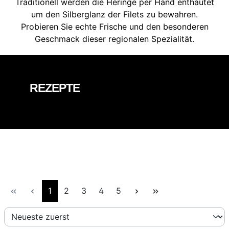
Traditionell werden die Heringe per Hand enthäutet
um den Silberglanz der Filets zu bewahren.
Probieren Sie echte Frische und den besonderen
Geschmack dieser regionalen Spezialität.
REZEPTE
Seite
Seite
Seite
Seite
Seite
1
2
3
4
5