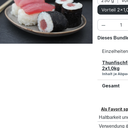
250 g
Vo
Vorteil 2x1,
Produkt A
Dieses Bundle 
Einzelheiten
Thunfischfi
2x1,0kg
Inhalt je Abp
Gesamt
Als Favorit s
Haltbarkeit un
Verwendung &