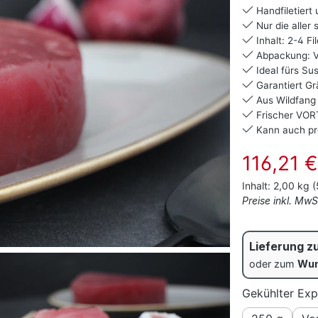
Handfiletiert
Nur die aller
Inhalt: 2-4 Fi
Abpackung: V
Ideal fürs Sus
Garantiert Gr
Aus Wildfang
Frischer VORT
Kann auch pr
Verkaufspreis:
116,21 €
Inhalt:
2,00 kg
(
Preise inkl. Mw
Lieferung z
oder zum
Wun
Gekühlter Exp