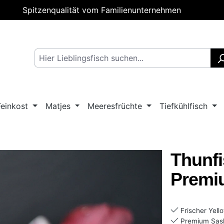
Spitzenqualität vom Familienunternehmen
Feinkost
Matjes
Meeresfrüchte
Tiefkühlfisch
Thunfis
Premiu
Frischer Yell
Premium Sash