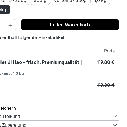
rteil 5x250g
500 g
Vorteil 3x500g
1,0 kg
0kg
nzahl: Gib den gewünschten Wert ein o
In den Warenkorb
enthält folgende Einzelartikel:
Preis
let Ji Hao - frisch, Premiumqualität |
119,80 €
ackung:
1,0 kg
119,80 €
peichern
d Herkunft
 Zubereitung