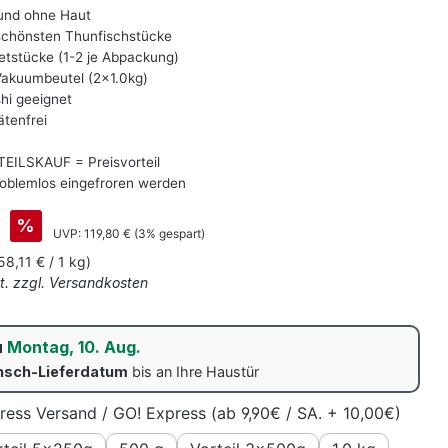
 und ohne Haut
 schönsten Thunfischstücke
letstücke (1-2 je Abpackung)
akuumbeutel (2x1.0kg)
hi geeignet
ätenfrei
EILSKAUF = Preisvorteil
oblemlos eingefroren werden
%
Regulärer Preis:
UVP:
119,80 €
(3% gespart)
58,11 € / 1 kg)
St. zzgl. Versandkosten
u
Montag, 10. Aug.
sch-Lieferdatum
bis an Ihre Haustür
ress Versand / GO! Express (ab 9,90€ / SA. + 10,00€)