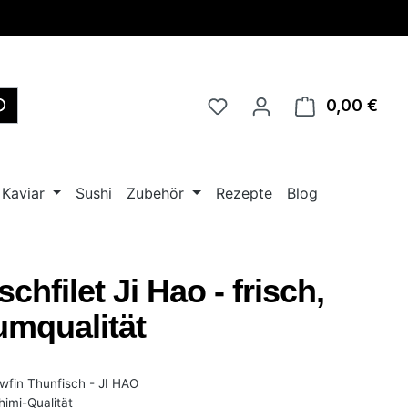
0,00 €
Ware
Kaviar
Sushi
Zubehör
Rezepte
Blog
chfilet Ji Hao - frisch,
mqualität
owfin Thunfisch - JI HAO
imi-Qualität