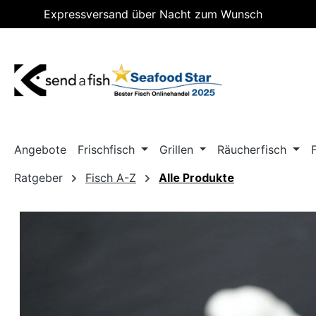
Expressversand über Nacht zum Wunsch
m Hauptinhalt springen
Zur Suche springen
Zur Hauptnavigation springen
Lieferdatum
Angebote
Frischfisch
Grillen
Räucherfisch
Ratgeber
Fisch A-Z
Alle Produkte