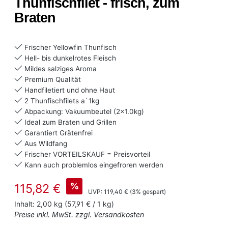
Thunfischfilet - frisch, zum
Braten
Frischer Yellowfin Thunfisch
Hell- bis dunkelrotes Fleisch
Mildes salziges Aroma
Premium Qualität
Handfiletiert und ohne Haut
2 Thunfischfilets a`1kg
Abpackung: Vakuumbeutel (2x1.0kg)
Ideal zum Braten und Grillen
Garantiert Grätenfrei
Aus Wildfang
Frischer VORTEILSKAUF = Preisvorteil
Kann auch problemlos eingefroren werden
Verkaufspreis:
%
115,82 €
Regulärer Preis:
UVP:
119,40 €
(3% gespart)
Inhalt:
2,00 kg
(57,91 € / 1 kg)
Preise inkl. MwSt. zzgl. Versandkosten