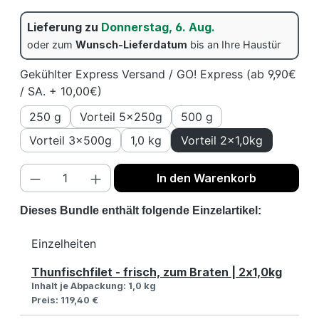
Lieferung zu
Donnerstag, 6. Aug.
oder zum
Wunsch-Lieferdatum
bis an Ihre Haustür
Gekühlter Express Versand / GO! Express (ab 9,90€
/ SA. + 10,00€)
250 g
Vorteil 5x250g
500 g
Vorteil 3x500g
1,0 kg
Vorteil 2x1,0kg
Produkt Anzahl: Gib den gewünschten We
In den Warenkorb
Dieses Bundle enthält folgende Einzelartikel:
Einzelheiten
Thunfischfilet - frisch, zum Braten | 2x1,0kg
Inhalt je Abpackung:
1,0 kg
Preis:
119,40 €