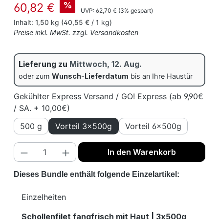
Verkaufspreis:
%
60,82 €
Regulärer Preis:
UVP:
62,70 €
(3% gespart)
Inhalt:
1,50 kg
(40,55 € / 1 kg)
Preise inkl. MwSt. zzgl. Versandkosten
Lieferung zu
Mittwoch, 12. Aug.
oder zum
Wunsch-Lieferdatum
bis an Ihre Haustür
Gekühlter Express Versand / GO! Express (ab 9,90€
/ SA. + 10,00€)
500 g
Vorteil 3x500g
Vorteil 6x500g
Produkt Anzahl: Gib den gewünschten We
In den Warenkorb
Dieses Bundle enthält folgende Einzelartikel:
Einzelheiten
Schollenfilet fangfrisch mit Haut | 3x500g