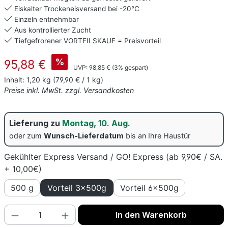
Eiskalter Trockeneisversand bei -20°C
Einzeln entnehmbar
Aus kontrollierter Zucht
Tiefgefrorener VORTEILSKAUF = Preisvorteil
Verkaufspreis:
%
95,88 €
Regulärer Preis:
UVP:
98,85 €
(3% gespart)
Inhalt:
1,20 kg
(79,90 € / 1 kg)
Preise inkl. MwSt. zzgl. Versandkosten
Lieferung zu
Montag, 10. Aug.
oder zum
Wunsch-Lieferdatum
bis an Ihre Haustür
Gekühlter Express Versand / GO! Express (ab 9,90€ / SA.
+ 10,00€)
500 g
Vorteil 3x500g
Vorteil 6x500g
Produkt Anzahl: Gib den gewünschten Wert
In den Warenkorb