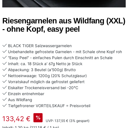
Riesengarnelen aus Wildfang (XXL)
- ohne Kopf, easy peel
BLACK TIGER Salzwassergarnelen
Unbehandelte gefrostete Garnelen - mit Schale ohne Kopf roh
"Easy Peel" - einfaches Pulen durch Einschnitt an Schale
Inhalt: ca. 18 Stück a' 67g Netto je Stück
Abpackung: 3 Beutel (a'500g) Brutto
Nettoeinwaage: 1200g (20% Schutzglasur)
Vorratskauf möglich da gefrostet geliefert
Eiskalter Trockeneisversand bei -20°C
Einzeln entnehmbar
Aus Wildfang
Tiefgefrorener VORTEILSKAUF = Preisvorteil
Verkaufspreis:
%
133,42 €
Regulärer Preis:
UVP:
137,55 €
(3% gespart)
Inhalt:
1,20 kg
(111,18 € / 1 kg)