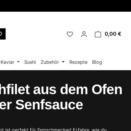
0,00 €
Ware
Kaviar
Sushi
Zubehör
Rezepte
Blog
hfilet aus dem Ofen
ger Senfsauce
t ist perfekt für Feinschmecker! Erfahre, wie du