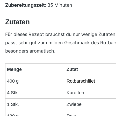
Zubereitungszeit:
35 Minuten
Zutaten
Für dieses Rezept brauchst du nur wenige Zutaten
passt sehr gut zum milden Geschmack des Rotbars
besonders aromatisch.
Menge
Zutat
400 g
Rotbarschfilet
4 Stk.
Karotten
1 Stk.
Zwiebel
130 g
Reis