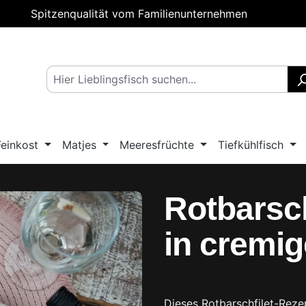
Spitzenqualität vom Familienunternehmen
Feinkost
Matjes
Meeresfrüchte
Tiefkühlfisch
Rotbarsc
in cremi
Dieses Rotbarschfilet-Rezep