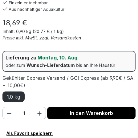
Einzeln entnehmbar
Aus nachhaltiger Aquakultur
Regulärer Preis:
18,69 €
Inhalt:
0,90 kg
(20,77 € / 1 kg)
Preise inkl. MwSt. zzgl. Versandkosten
Lieferung zu
Montag, 10. Aug.
oder zum
Wunsch-Lieferdatum
bis an Ihre Haustür
Gekühlter Express Versand / GO! Express (ab 9,90€ / SA.
+ 10,00€)
1,0 kg
Produkt Anzahl: Gib den gewünschten Wert
In den Warenkorb
Als Favorit speichern