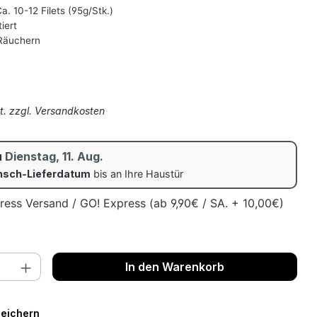
. 10-12 Filets (95g/Stk.)
iert
Räuchern
s:
St. zzgl. Versandkosten
u
Dienstag, 11. Aug.
sch-Lieferdatum
bis an Ihre Haustür
ress Versand / GO! Express (ab 9,90€ / SA. + 10,00€)
nzahl: Gib den gewünschten Wert ein o
In den Warenkorb
peichern