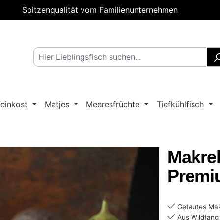
Spitzenqualität vom Familienunternehmen
Feinkost
Matjes
Meeresfrüchte
Tiefkühlfisch
Makrel
Premiu
Getautes Makr
Aus Wildfang