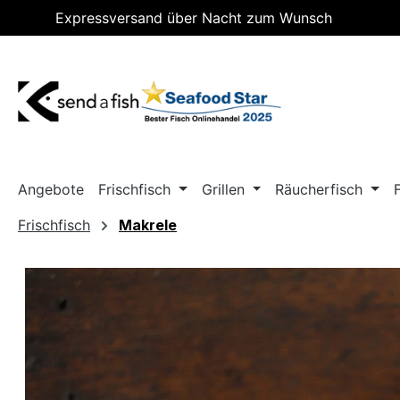
Expressversand über Nacht zum Wunsch
m Hauptinhalt springen
Zur Suche springen
Zur Hauptnavigation springen
Lieferdatum
Angebote
Frischfisch
Grillen
Räucherfisch
Frischfisch
Makrele