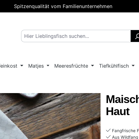
Spitzenqualität vom Familienunternehmen
Feinkost
Matjes
Meeresfrüchte
Tiefkühlfisch
Maisch
Haut
Fangfrische F
Aus Wildfang