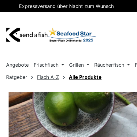
Expressversand über Nacht zum Wunsch
m Hauptinhalt springen
Zur Suche springen
Zur Hauptnavigation springen
Lieferdatum
Angebote
Frischfisch
Grillen
Räucherfisch
Ratgeber
Fisch A-Z
Alle Produkte