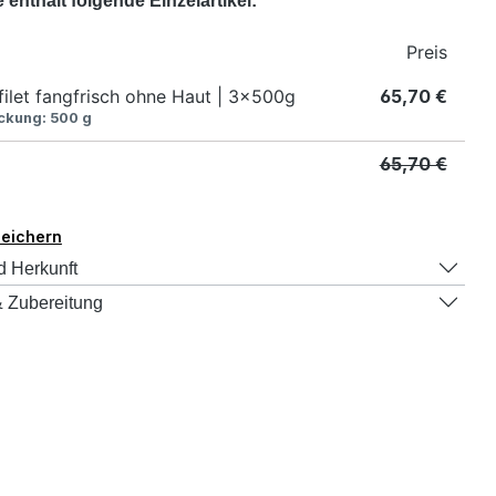
enthält folgende Einzelartikel:
Preis
filet fangfrisch ohne Haut | 3x500g
65,70 €
ackung:
500 g
65,70 €
peichern
d Herkunft
 Zubereitung