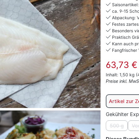
Saisonartikel:
ca. 9-15 Schol
Abpackung: V
Festes zartes
Besonders vie
Praktisch Grä
Kann auch pr
Fangfrischer 
Verkaufspreis:
63,73 €
Inhalt:
1,50 kg
(
Preise inkl. Mw
Artikel zur Z
Gekühlter Exp
500 g
Vo
(Diese Opti