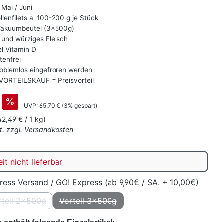
 Mai / Juni
lenfilets a' 100-200 g je Stück
akuumbeutel (3x500g)
 und würziges Fleisch
l Vitamin D
tenfrei
oblemlos eingefroren werden
VORTEILSKAUF = Preisvorteil
%
Regulärer Preis:
UVP:
65,70 €
(3% gespart)
42,49 € / 1 kg)
St. zzgl. Versandkosten
eit nicht lieferbar
ress Versand / GO! Express (ab 9,90€ / SA. + 10,00€)
rteil 2x500g
Vorteil 3x500g
on ist zurzeit nicht verfügbar.)
(Diese Option ist zurzeit nicht verfügbar.)
(Diese Option ist zurzeit nicht verfügbar.)