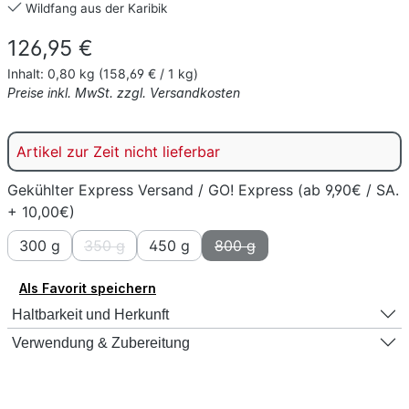
Wildfang aus der Karibik
Regulärer Preis:
126,95 €
Inhalt:
0,80 kg
(158,69 € / 1 kg)
Preise inkl. MwSt. zzgl. Versandkosten
Artikel zur Zeit nicht lieferbar
Gekühlter Express Versand / GO! Express (ab 9,90€ / SA.
+ 10,00€)
300 g
350 g
450 g
800 g
(Diese Option ist zurzeit nicht verfügbar.)
(Diese Option ist zurzeit nich
Als Favorit speichern
Haltbarkeit und Herkunft
Verwendung & Zubereitung