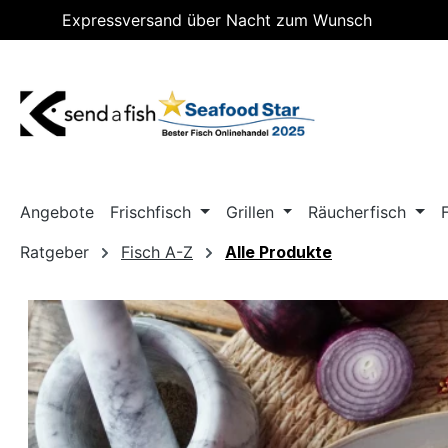
Expressversand über Nacht zum Wunsch
m Hauptinhalt springen
Zur Suche springen
Zur Hauptnavigation springen
Lieferdatum
Angebote
Frischfisch
Grillen
Räucherfisch
Ratgeber
Fisch A-Z
Alle Produkte