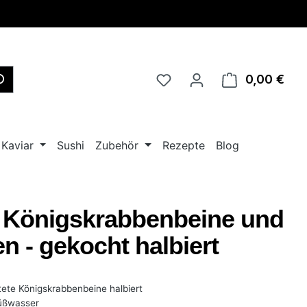
0,00 €
Ware
Kaviar
Sushi
Zubehör
Rezepte
Blog
e Königskrabbenbeine und
n - gekocht halbiert
tete Königskrabbenbeine halbiert
üßwasser