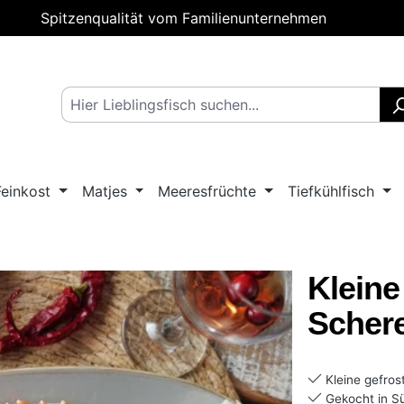
Spitzenqualität vom Familienunternehmen
Feinkost
Matjes
Meeresfrüchte
Tiefkühlfisch
Klein
Schere
Kleine gefros
Gekocht in S