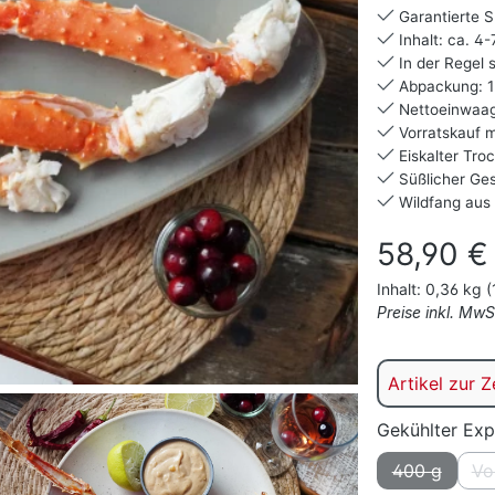
Garantierte S
Inhalt: ca. 4
In der Regel 
Abpackung: 1 
Nettoeinwaag
Vorratskauf mö
Eiskalter Tro
Süßlicher Ges
Wildfang aus
Regulärer Prei
58,90 €
Inhalt:
0,36 kg
(
Preise inkl. Mw
Artikel zur Z
Gekühlter Exp
400 g
Vo
(Diese Opti