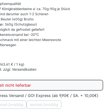
pitzenqualität
-7 Königkrabbenbeine a' ca. 70g-90g je Stück
sind darunter auch 1-2 Scheren
Beutel (400g) Brutto
e: 360g (Schutzglasur)
glich da gefrostet geliefert
ckeneisversand bei -20°C
chmack mit einer leichten Meeresnote
 Norwegen
s:
163,61 € / 1 kg)
St. zzgl. Versandkosten
eit nicht lieferbar
ress Versand / GO! Express (ab 9,90€ / SA. + 10,00€)
rteil 2x400g
Vorteil 3x400g
on ist zurzeit nicht verfügbar.)
(Diese Option ist zurzeit nicht verfügbar.)
(Diese Option ist zurzeit nicht verfügbar.)