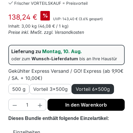
Frischer VORTEILSKAUF = Preisvorteil
Verkaufspreis:
%
138,24 €
Regulärer Preis:
UVP:
143,40 €
(3.6% gespart)
Inhalt:
3,00 kg
(46,08 € / 1 kg)
Preise inkl. MwSt. zzgl. Versandkosten
Lieferung zu
Montag, 10. Aug.
oder zum
Wunsch-Lieferdatum
bis an Ihre Haustür
Gekühlter Express Versand / GO! Express (ab 9,90€
/ SA. + 10,00€)
500 g
Vorteil 3x500g
Vorteil 6x500g
Produkt Anzahl: Gib den gewünschten We
In den Warenkorb
Dieses Bundle enthält folgende Einzelartikel:
Einzelheiten