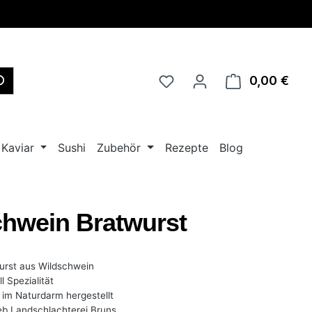
0,00 €
Ware
Kaviar
Sushi
Zubehör
Rezepte
Blog
hwein Bratwurst
wurst aus Wildschwein
l Spezialität
 im Naturdarm hergestellt
eb Landschlachterei Bruns