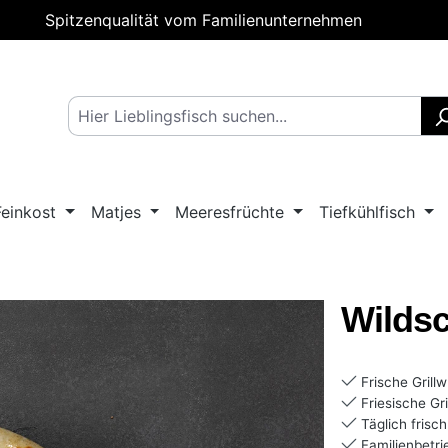
Spitzenqualität vom Familienunternehmen
Feinkost
Matjes
Meeresfrüchte
Tiefkühlfisch
Wildsc
Frische Grill
Friesische Gril
Täglich frisch
Familienbetri