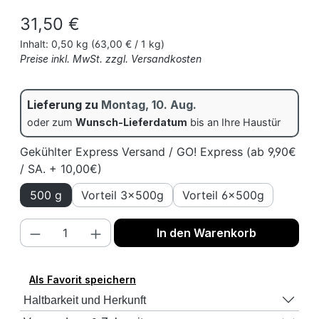
Regulärer Preis:
31,50 €
Inhalt:
0,50 kg
(63,00 € / 1 kg)
Preise inkl. MwSt. zzgl. Versandkosten
Lieferung zu
Montag, 10. Aug.
oder zum
Wunsch-Lieferdatum
bis an Ihre Haustür
Gekühlter Express Versand / GO! Express (ab 9,90€
/ SA. + 10,00€)
500 g
Vorteil 3x500g
Vorteil 6x500g
Produkt Anzahl: Gib den gewünschten We
In den Warenkorb
Als Favorit speichern
Haltbarkeit und Herkunft