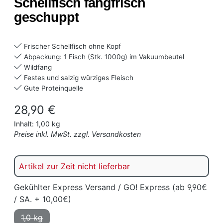
Schellfisch fangfrisch
geschuppt
Frischer Schellfisch ohne Kopf
Abpackung: 1 Fisch (Stk. 1000g) im Vakuumbeutel
Wildfang
Festes und salzig würziges Fleisch
Gute Proteinquelle
Regulärer Preis:
28,90 €
Inhalt:
1,00 kg
Preise inkl. MwSt. zzgl. Versandkosten
Artikel zur Zeit nicht lieferbar
Gekühlter Express Versand / GO! Express (ab 9,90€
/ SA. + 10,00€)
1,0 kg
(Diese Option ist zurzeit nicht verfügbar.)