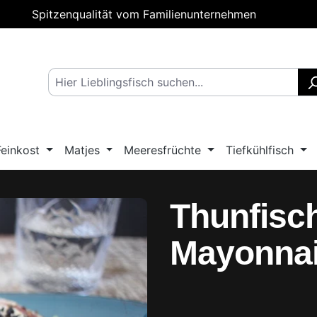
Spitzenqualität vom Familienunternehmen
Feinkost
Matjes
Meeresfrüchte
Tiefkühlfisch
Thunfisch
Mayonna