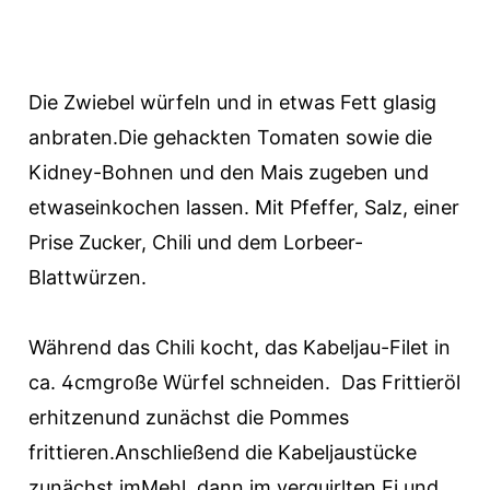
Die Zwiebel würfeln und in etwas Fett glasig
anbraten.Die gehackten Tomaten sowie die
Kidney-Bohnen und den Mais zugeben und
etwaseinkochen lassen. Mit Pfeffer, Salz, einer
Prise Zucker, Chili und dem Lorbeer-
Blattwürzen.
Während das Chili kocht, das Kabeljau-Filet in
ca. 4cmgroße Würfel schneiden.
Das Frittie
r
öl
erhitzenund zun
ä
chst die Pommes
frittieren.Anschlie
ß
end die Kabeljaust
ü
cke
zun
ä
chst imMehl, dann im verquirlten Ei und