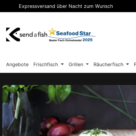
Expressversand über Nacht zum Wunsch
m Hauptinhalt springen
Zur Suche springen
Zur Hauptnavigation springen
Lieferdatum
Angebote
Frischfisch
Grillen
Räucherfisch