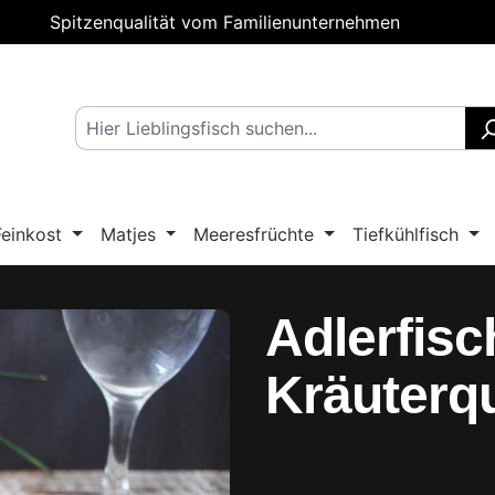
Spitzenqualität vom Familienunternehmen
Feinkost
Matjes
Meeresfrüchte
Tiefkühlfisch
Adlerfisc
Kräuterq