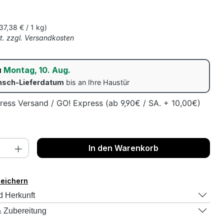
s:
37,38 € / 1 kg)
St. zzgl. Versandkosten
u
Montag, 10. Aug.
sch-Lieferdatum
bis an Ihre Haustür
ress Versand / GO! Express (ab 9,90€ / SA. + 10,00€)
nzahl: Gib den gewünschten Wert ein o
In den Warenkorb
peichern
d Herkunft
 Zubereitung