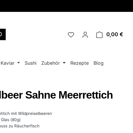
0,00 €
Ware
Kaviar
Sushi
Zubehör
Rezepte
Blog
lbeer Sahne Meerrettich
tich mit Wildpreiselbeeren
Glas (80g)
uss zu Räucherfisch