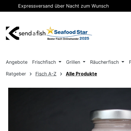
Expressversand über Nacht zum Wunsch
m Hauptinhalt springen
Zur Suche springen
Zur Hauptnavigation springen
Lieferdatum
Angebote
Frischfisch
Grillen
Räucherfisch
Ratgeber
Fisch A-Z
Alle Produkte