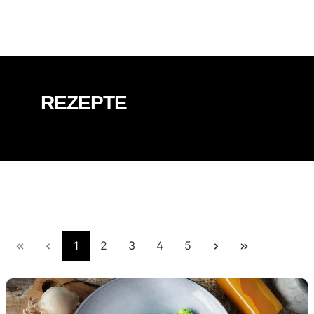
REZEPTE
Seite
Seite
Seite
Seite
Seite
1
2
3
4
5