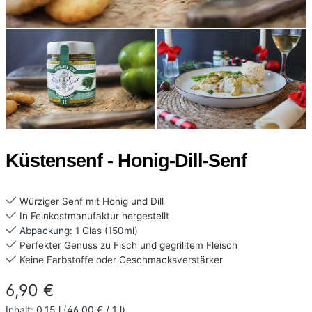
Küstensenf - Honig-Dill-Senf
Würziger Senf mit Honig und Dill
In Feinkostmanufaktur hergestellt
Abpackung: 1 Glas (150ml)
Perfekter Genuss zu Fisch und gegrilltem Fleisch
Keine Farbstoffe oder Geschmacksverstärker
Regulärer Preis:
6,90 €
Inhalt:
0,15 l
(46,00 € / 1 l)