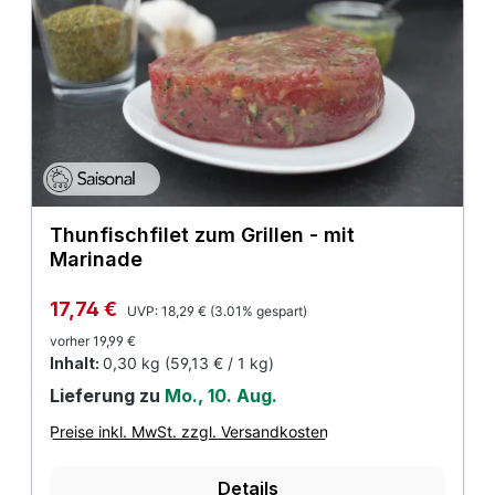
Thunfischfilet zum Grillen - mit
Marinade
Regulärer Preis:
Verkaufspreis:
17,74 €
UVP:
18,29 €
(3.01% gespart)
vorher 19,99 €
Inhalt:
0,30 kg
(59,13 € / 1 kg)
Lieferung zu
Mo., 10. Aug.
Preise inkl. MwSt. zzgl. Versandkosten
Details