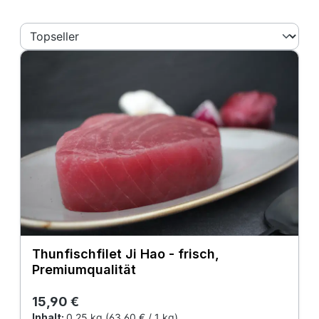
Thunfischfilet Ji Hao - frisch,
Premiumqualität
Regulärer Preis:
15,90 €
Inhalt:
0,25 kg
(63,60 € / 1 kg)