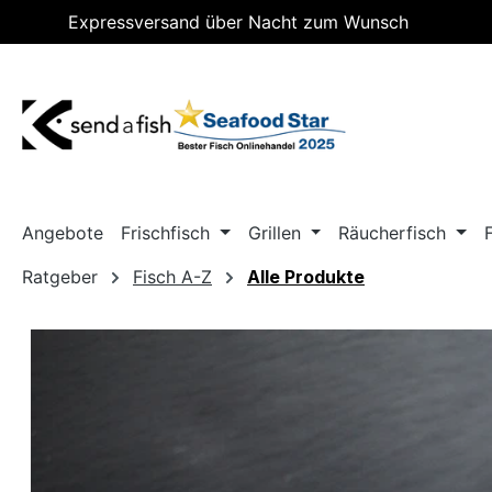
Expressversand über Nacht zum Wunsch
m Hauptinhalt springen
Zur Suche springen
Zur Hauptnavigation springen
Lieferdatum
Angebote
Frischfisch
Grillen
Räucherfisch
Ratgeber
Fisch A-Z
Alle Produkte