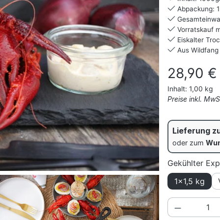
Abpackung: 1
Gesamteinwaa
Vorratskauf mö
Eiskalter Tro
Aus Wildfang
Regulärer Prei
28,90 €
Inhalt:
1,00 kg
Preise inkl. Mw
Lieferung z
oder zum
Wun
Gekühlter Exp
1x1,5 kg
Produkt A