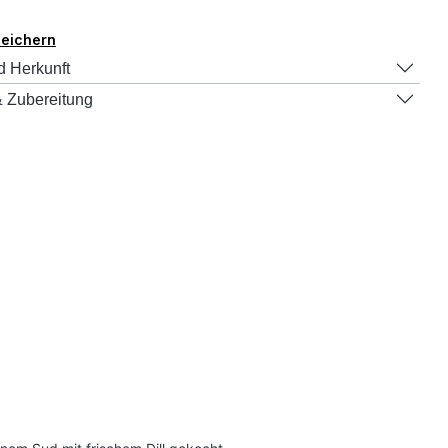
peichern
d Herkunft
 Zubereitung