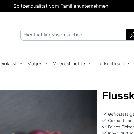
Spitzenqualität vom Familienunternehmen
Feinkost
Matjes
Meeresfrüchte
Tiefkühlfisch
Flussk
Gefrostete ga
Gekocht nach
Feines Fleisc
Inhalt: 1000g