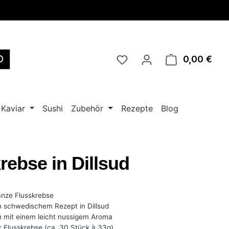
0,00 €
Ware
Kaviar
Sushi
Zubehör
Rezepte
Blog
rebse in Dillsud
nze Flusskrebse
 schwedischem Rezept in Dillsud
h mit einem leicht nussigem Aroma
r Flusskrebse (ca. 30 Stück à 33g)