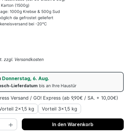
 Karton (1500g)
ge: 1000g Krebse & 500g Sud
glich da gefrostet geliefert
ckeneisversand bei -20°C
s:
St. zzgl. Versandkosten
u
Donnerstag, 6. Aug.
sch-Lieferdatum
bis an Ihre Haustür
ress Versand / GO! Express (ab 9,90€ / SA. + 10,00€)
Vorteil 2x1,5 kg
Vorteil 3x1,5 kg
nzahl: Gib den gewünschten Wert ein o
In den Warenkorb