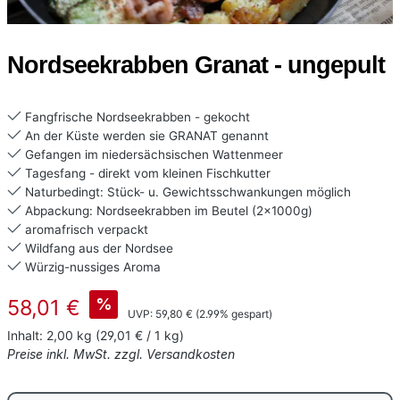
Nordseekrabben Granat - ungepult
Fangfrische Nordseekrabben - gekocht
An der Küste werden sie GRANAT genannt
Gefangen im niedersächsischen Wattenmeer
Tagesfang - direkt vom kleinen Fischkutter
Naturbedingt: Stück- u. Gewichtsschwankungen möglich
Abpackung: Nordseekrabben im Beutel (2x1000g)
aromafrisch verpackt
Wildfang aus der Nordsee
Würzig-nussiges Aroma
Verkaufspreis:
%
58,01 €
Regulärer Preis:
UVP:
59,80 €
(2.99% gespart)
Inhalt:
2,00 kg
(29,01 € / 1 kg)
Preise inkl. MwSt. zzgl. Versandkosten