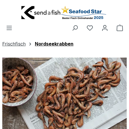
Zum Hauptinhalt springen
Wa
Frischfisch
Nordseekrabben