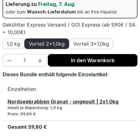
Lieferung zu
Freitag, 7. Aug.
oder zum
Wunsch-Lieferdatum
bis an Ihre Haustür
Gekühlter Express Versand / GO! Express (ab 9,90€ / SA.
+ 10,00€)
1,0 kg
Vorteil 2x1,0kg
Vorteil 3x1,0kg
Produkt Anzahl: Gib den gewünschten Wert
In den Warenkorb
Dieses Bundle enthält folgende Einzelartikel:
Einzelheiten
Nordseekrabben Granat - ungepult | 2x1,0kg
Inhalt je Abpackung:
1,0 kg
Preis:
59,80 €
Gesamt
59,80 €